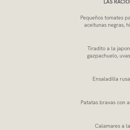
LAS RACI
Pequeños tomates pasi
aceitunas negras, 
Tiradito a la jap
gazpachuelo, uvas
Ensaladilla rus
Patatas bravas con al
Calamares a la