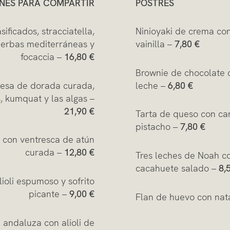
ONES PARA COMPARTIR
POSTRES
ficados, stracciatella,
Ninioyaki de crema con
hierbas mediterráneas y
vainilla –
7,80 €
focaccia –
16,80 €
Brownie de chocolate 
onesa de dorada curada,
leche –
6,80 €
, kumquat y las algas –
21,90 €
Tarta de queso con c
pistacho –
7,80 €
a con ventresca de atún
curada –
12,80 €
Tres leches de Noah c
cacahuete salado –
8,
ioli espumoso y sofrito
picante –
9,00 €
Flan de huevo con nata
 andaluza con alioli de