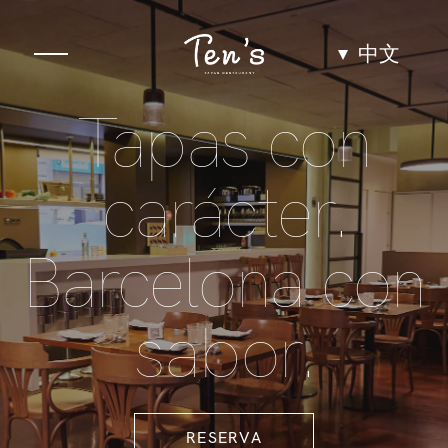
中文
Tapas con
佳肴
Espacio
carácter.
Grupos y eventos
Barcelona con
Experiencias
sabor.
Equipo
RESERVA