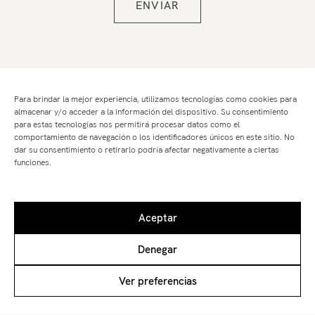
Para brindar la mejor experiencia, utilizamos tecnologías como cookies para
almacenar y/o acceder a la información del dispositivo. Su consentimiento
para estas tecnologías nos permitirá procesar datos como el
comportamiento de navegación o los identificadores únicos en este sitio. No
dar su consentimiento o retirarlo podría afectar negativamente a ciertas
funciones.
Avinguda del Tibidabo,
Gastronomía
1
Espacio
Aceptar
08022 Barcelona
Grupos y eventos
+34 93 319 66 00
Experiencias
Denegar
info@abacbarcelona.co
Reserva
m
Regala
Ver preferencias
Equipo