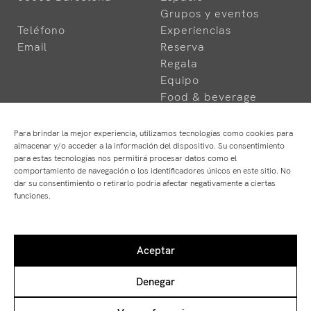
Grupos y eventos
Teléfono
Experiencias
Email
Reserva
Regala
Equipo
Food & beverage
Para brindar la mejor experiencia, utilizamos tecnologías como cookies para
almacenar y/o acceder a la información del dispositivo. Su consentimiento
para estas tecnologías nos permitirá procesar datos como el
comportamiento de navegación o los identificadores únicos en este sitio. No
dar su consentimiento o retirarlo podría afectar negativamente a ciertas
funciones.
HOTELS
RESTAURANTS
ABaC
ABaC
Aceptar
Cram
Angle
Arconte
Atempo
Denegar
Park Hotel
Ten's