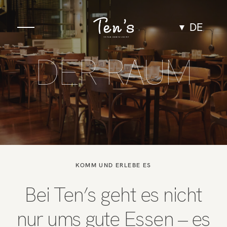
DE
DER RAUM
Gastronomie
Raum
Gruppen und
Veranstaltungen
KOMM UND ERLEBE ES
Erlebnisse
Bei Ten’s geht es nicht
Team
nur ums gute Essen – es