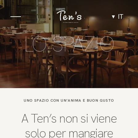
IT
LO SPAZIO
Gastronomia
Spazio
Gruppi ed eventi
Esperienze
UNO SPAZIO CON UN’ANIMA E BUON GUSTO
Team
A Ten’s non si viene
solo per mangiare