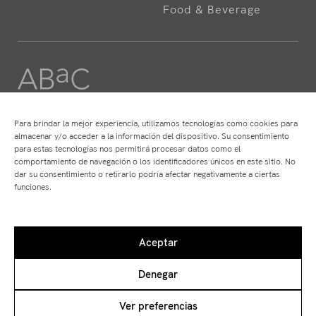
Food & Beverage
Para brindar la mejor experiencia, utilizamos tecnologías como cookies para
HOTELS
RISTORANTE
almacenar y/o acceder a la información del dispositivo. Su consentimiento
para estas tecnologías nos permitirá procesar datos como el
ABaC
ABaC
comportamiento de navegación o los identificadores únicos en este sitio. No
Cram
Angle
dar su consentimiento o retirarlo podría afectar negativamente a ciertas
Arconte
Atempo
funciones.
Park Hotel
Ten's
Aceptar
Denegar
Avviso legale
Protezione dei dati
Ver preferencias
Politica di cookie