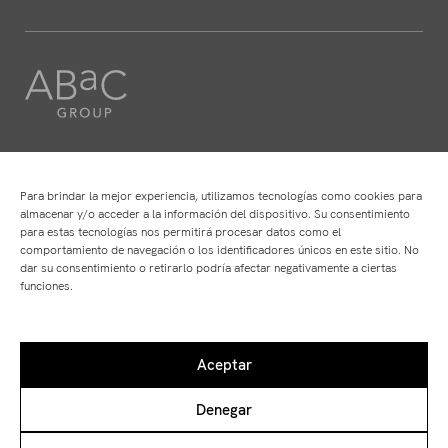
HOTELS
RESTAURANTS
ABaC
ABaC
Para brindar la mejor experiencia, utilizamos tecnologías como cookies para
Cram
Angle
almacenar y/o acceder a la información del dispositivo. Su consentimiento
para estas tecnologías nos permitirá procesar datos como el
Arconte
Atempo
comportamiento de navegación o los identificadores únicos en este sitio. No
Park Hotel
Ten's
dar su consentimiento o retirarlo podría afectar negativamente a ciertas
funciones.
Trabaja con nosotros
Fórmate con nostros
Aceptar
Denegar
Avís legal
Política de privacitat