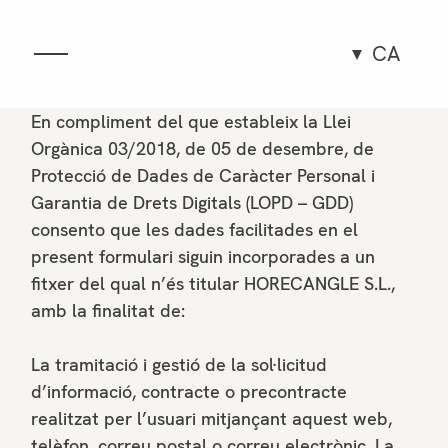
CA
Gastronomia
En compliment del que estableix la Llei
Orgànica 03/2018, de 05 de desembre, de
Espai
Protecció de Dades de Caràcter Personal i
Garantia de Drets Digitals (LOPD – GDD)
consento que les dades facilitades en el
Grups i esdeveniments
present formulari siguin incorporades a un
fitxer del qual n’és titular HORECANGLE S.L.,
Experiències
amb la finalitat de:
Equip
La tramitació i gestió de la sol·licitud
d’informació, contracte o precontracte
realitzat per l’usuari mitjançant aquest web,
telèfon, correu postal o correu electrònic. La