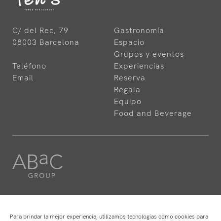
C/ del Rec, 79
Gastronomía
08003 Barcelona
Espacio
Grupos y eventos
Teléfono
Experiencias
Email
Reserva
Regala
Equipo
Food and Beverage
HOTELS
RESTAURANTS
ABaC
ABaC
Para brindar la mejor experiencia, utilizamos tecnologías como cookies para