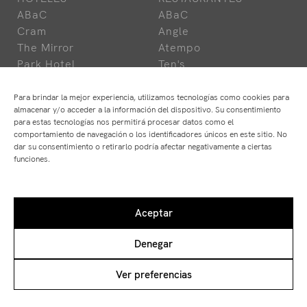
ABaC
ABaC
Cram
Angle
The Mirror
Atempo
Park Hotel
Ten's
Para brindar la mejor experiencia, utilizamos tecnologías como cookies para
almacenar y/o acceder a la información del dispositivo. Su consentimiento
para estas tecnologías nos permitirá procesar datos como el
comportamiento de navegación o los identificadores únicos en este sitio. No
dar su consentimiento o retirarlo podría afectar negativamente a ciertas
funciones.
Aceptar
Denegar
Ver preferencias