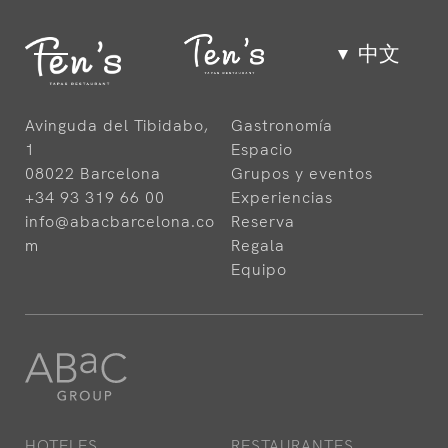
中文
佳肴
Avinguda del Tibidabo,
Gastronomía
1
Espacio
Espacio
08022 Barcelona
Grupos y eventos
+34 93 319 66 00
Experiencias
info@abacbarcelona.co
Reserva
Grupos y eventos
m
Regala
Equipo
Experiencias
Equipo
HOTELES
RESTAURANTES