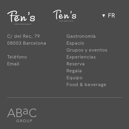
FR
Gastronomie
C/ del Rec, 79
Gastronomía
08003 Barcelona
Espacio
Espace
Grupos y eventos
Teléfono
Experiencias
Email
Reserva
Groupes et événements
Regala
Equipo
Food & beverage
Expériences
Équipe