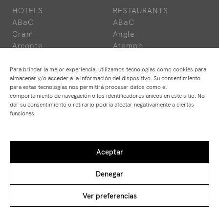
HOTELS
RESTAURANTS
ABaC
ABaC
Cram
Angle
Arconte
Atempo
Park Hotel
Ten's
Para brindar la mejor experiencia, utilizamos tecnologías como cookies para
almacenar y/o acceder a la información del dispositivo. Su consentimiento
para estas tecnologías nos permitirá procesar datos como el
comportamiento de navegación o los identificadores únicos en este sitio. No
dar su consentimiento o retirarlo podría afectar negativamente a ciertas
Mention légale
funciones.
Protection des données
Utilisation des cookies
Aceptar
Denegar
Ver preferencias