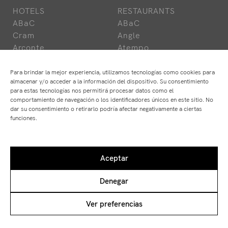
HOTELS
RESTAURANTS
ABaC
ABaC
Cram
Angle
Arconte
Atempo
Park Hotel
Ten's
Para brindar la mejor experiencia, utilizamos tecnologías como cookies para
almacenar y/o acceder a la información del dispositivo. Su consentimiento
para estas tecnologías nos permitirá procesar datos como el
comportamiento de navegación o los identificadores únicos en este sitio. No
dar su consentimiento o retirarlo podría afectar negativamente a ciertas
Disclaimer
funciones.
Private Policy
Cookie Policy
Aceptar
Denegar
Ver preferencias