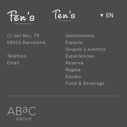
EN
Gastronomy
C/ del Rec, 79
Gastronomía
08003 Barcelona
Espacio
Space
Grupos y eventos
Teléfono
Experiencias
Email
Reserva
Groups and events
Regala
Equipo
Food & Beverage
Experiences
Team