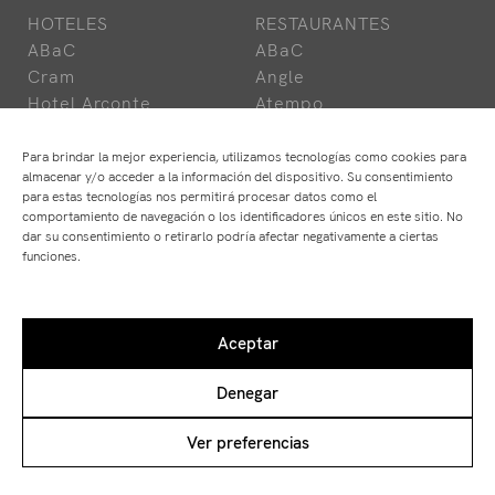
HOTELES
RESTAURANTES
ABaC
ABaC
Cram
Angle
Hotel Arconte
Atempo
Park Hotel
Ten's
Para brindar la mejor experiencia, utilizamos tecnologías como cookies para
almacenar y/o acceder a la información del dispositivo. Su consentimiento
Trabaja con Nosotros
para estas tecnologías nos permitirá procesar datos como el
Fórmate con Nosotros
comportamiento de navegación o los identificadores únicos en este sitio. No
dar su consentimiento o retirarlo podría afectar negativamente a ciertas
funciones.
Aviso Legal
Política de Privacidad
Aceptar
Política de Cookies
Denegar
Ver preferencias