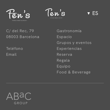
ES
Gastronomía
C/ del Rec, 79
Gastronomía
08003 Barcelona
Espacio
Espacio
Grupos y eventos
Teléfono
Experiencias
Email
Reserva
Grupos y eventos
Regala
Equipo
Food & Beverage
Experiencias
Equipo