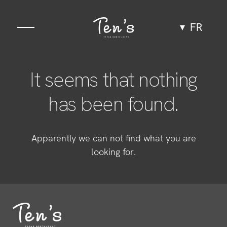
FR
Gastronomie
It seems that nothing
Espace
has been found.
Groupes et événements
Apparently we can not find what you are
Expériences
looking for.
Équipe